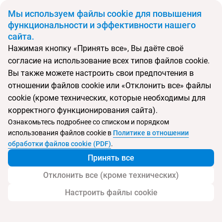
BYN
Мы используем файлы cookie для повышения
функциональности и эффективности нашего
сайта.
Главная
Поиск тура
Libra
Нажимая кнопку «Принять все», Вы даёте своё
согласие на использование всех типов файлов cookie.
Перейти в подбор
Вы также можете настроить свои предпочтения в
отношении файлов cookie или «Отклонить все» файлы
Вьетнам, Нячанг
cookie (кроме технических, которые необходимы для
корректного функционирования сайта).
Тип:
Городской
Ознакомьтесь подробнее со списком и порядком
использования файлов cookie в
Политике в отношении
Отель Libra
обработки файлов cookie (PDF)
.
Принять все
Отклонить все (кроме технических)
Настроить файлы cookie