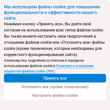
BYN
Мы используем файлы cookie для повышения
функциональности и эффективности нашего
сайта.
Главная
Поиск тура
Liberty Fly
Нажимая кнопку «Принять все», Вы даёте своё
согласие на использование всех типов файлов cookie.
Перейти в подбор
Вы также можете настроить свои предпочтения в
отношении файлов cookie или «Отклонить все» файлы
Россия, Сочи
cookie (кроме технических, которые необходимы для
корректного функционирования сайта).
Тип:
Городской
Ознакомьтесь подробнее со списком и порядком
использования файлов cookie в
Политике в отношении
Liberty Fly
обработки файлов cookie (PDF)
.
Принять все
Отклонить все (кроме технических)
Настроить файлы cookie