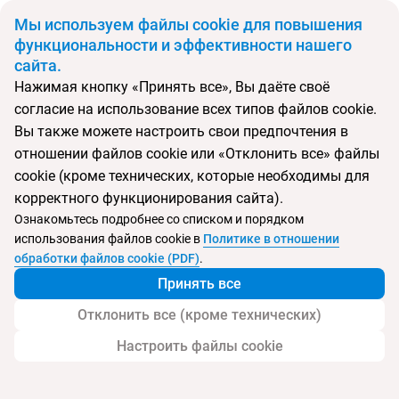
BYN
Мы используем файлы cookie для повышения
функциональности и эффективности нашего
сайта.
Главная
Поиск тура
Levi Hotel Spa
Нажимая кнопку «Принять все», Вы даёте своё
согласие на использование всех типов файлов cookie.
Перейти в подбор
Вы также можете настроить свои предпочтения в
отношении файлов cookie или «Отклонить все» файлы
Финляндия, Леви
cookie (кроме технических, которые необходимы для
корректного функционирования сайта).
Тип:
Семейный
Ознакомьтесь подробнее со списком и порядком
использования файлов cookie в
Политике в отношении
Levi Hotel Spa
обработки файлов cookie (PDF)
.
Принять все
Отклонить все (кроме технических)
Настроить файлы cookie