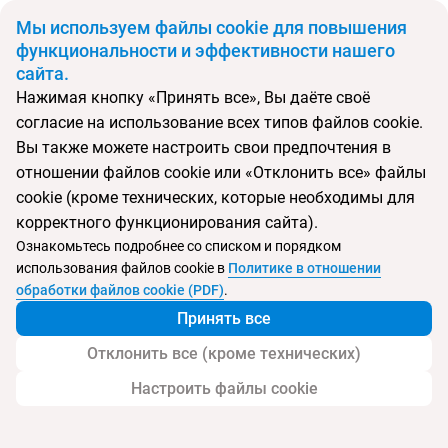
BYN
Мы используем файлы cookie для повышения
функциональности и эффективности нашего
сайта.
Главная
Поиск тура
Level UP
Нажимая кнопку «Принять все», Вы даёте своё
согласие на использование всех типов файлов cookie.
Перейти в подбор
Вы также можете настроить свои предпочтения в
отношении файлов cookie или «Отклонить все» файлы
Грузия, Кобулети
cookie (кроме технических, которые необходимы для
корректного функционирования сайта).
Ознакомьтесь подробнее со списком и порядком
использования файлов cookie в
Политике в отношении
Отель Level UP
обработки файлов cookie (PDF)
.
Принять все
Отклонить все (кроме технических)
Настроить файлы cookie