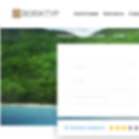
Агентствам
Контакты
Стр
Главная
Поиск тура
Leuka
Откуда
Минск
Куда
Выберите тип тура
Испания, Аликанте