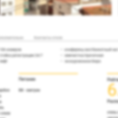
полнительно
Контакты отеля
106 номеров
конференц-зал/банкетный за
стойка регистрации 24/7
химчистка/прачечная
лифт
экскурсионное бюро
Питание
Рейт
6
добно
ВВ - завтрак
в
Расп
а
ль
отель 
 отеля
центр