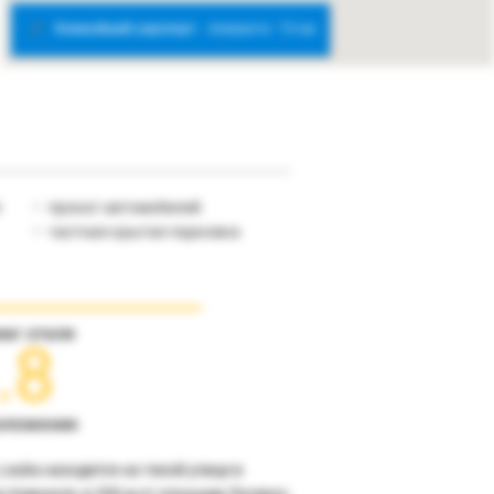
Ближайший аэропорт:
Аликанте - 15 км
л
прокат автомобилей
частная крытая парковка
инг отеля
.8
оложение
Leuka находится на тихой улице в
е Аликанте, в 200 м от площади Лусерос,