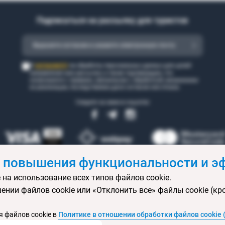
Подписаться на рассылку для туристов
согласен(а)
Я
на обработку персональных данных для целей
направления мне рассылки, а также подтверждаю, что
ознакомился с правами, связанными с обработкой, механизмом
их реализации, последствиями дачи согласия или отказа.
Следите за нами в соцсетях
 повышения функциональности и эф
 на использование всех типов файлов cookie.
 бронирования
Статьи
Контакты
Агентствам онлайн
Ваканси
ении файлов cookie или «Отклонить все» файлы cookie (кр
ртификаты
Горящие туры
Экскурсионные туры
Календарь экс
изы
Политика конфиденциальности
Выбор настроек cookie
Кар
 файлов cookie в
Политике в отношении обработки файлов cookie 