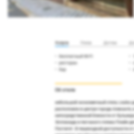
Услуги
Пляж
Детям
До
бесплатный Wi-Fi
ресторан
бар
Об отеле
небольшой экономичный отель Leuka у
расположен в центре города Аликанте, 
непосредственной близости от бульвар
Эспланада и песчаного пляжа Плайя де
Постигет. В пешеходной доступности от