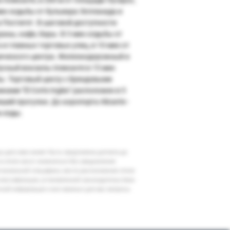
мин ходьбы от бульвара Эспланада и
 Постигет. В шаговой доступности
раны, кафе, бары. В 3 мин хлдьбы от
 и главных торговых улиц, в 10 мин от
ического центра. Железнодорожный и
усный вокзалы Аликанте в 15 мин
ы. Торговый центр с брендовыми
нами "El Corte Ingles" расположен в 5
шей прогулки. До аэропорта Alicante -
н езды.
шу дату вам может быть предложена доплата до
 в отеле могут измениться без уведомления
егиональной специфики, места расположения отеля
классификации, установленной законодательством
очной информации и все важные для вас вопросы