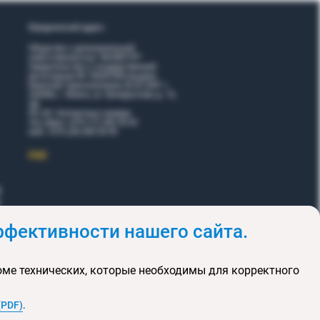
Юридический адрес:
Общество с дополнительной
ответственностью "ВОЯЖТУР"
Свидетельство о государственной
регистрации № 190207095 выдано
Минский горисполкомом 26.02.2001 г.
220006, г. Минск, ул. Белорусская, д. 15,
оф.
5Н, 6Н. Контактные номера:
тел./факс +375 (17) 365 35 03
моб. +375 (29) 605 55 99
EЩЕ
фективности нашего сайта.
и
Акции
оме технических, которые необходимы для корректного
клюзивных туров
та сайта
(PDF)
.