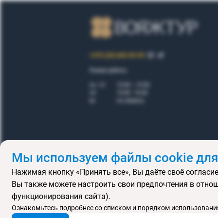
+375 (29) 605-55-99
Режим работы:
пн - пт
10.00 – 19.00
сб
10.00 - 16.00
вс
по запросу
Мы используем файлы cookie для
Нажимая кнопку «Принять все», Вы даёте своё согласие
Правила
Вы также можете настроить свои предпочтения в отнош
Подарочные се
функционирования сайта).
MICE
В
Ознакомьтесь подробнее со списком и порядком использования