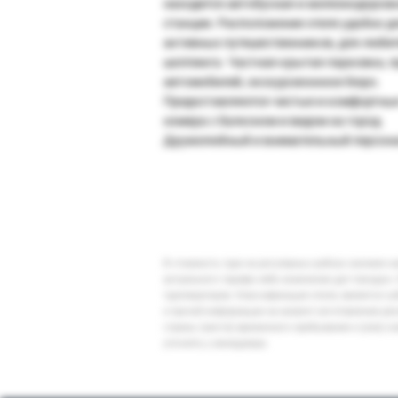
находится автобусная и железнодорож
станции. Расположение отеля удобно д
активных путешественников, для люби
шоппинга. Частная крытая парковка, п
автомобилей, экскурсионнное бюро.
Предоставляются чистые и комфортны
номера с балконом и видом на город.
Дружелюбный и внимательный персона
В стоимость тура на регулярных рейсах заложен 
актуального тарифа либо изменение дат поездки. 
туроператоров. Классификация отеля, является су
и прочей информации на момент изготовления ре
страны (места) временного пребывания и (или) к
уточнять у менеджера.