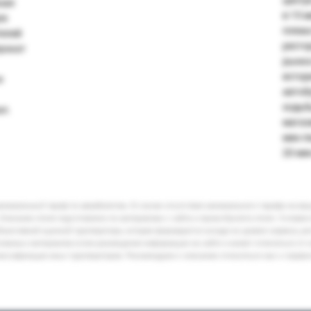
ная
в 15 
ля
пляжа
телей
ресто
рокат
рынка
истор
е
автоб
ходьб
л.
магази
мин пе
20 ми
минимальный тариф по авиабилетам. В случае отсутствия минимального тарифа на ва
Описание отеля подготовлено по материалам с сайта и промо-буклета отеля. Условия
бъективной оценкой туроператора, которая формируется исходя из уровня сервиса, р
кламных материалов и/или размещения информации на сайте и может отличаться от 
лассификации иных туроператоров. Рекомендуем к описанию относиться как к справ