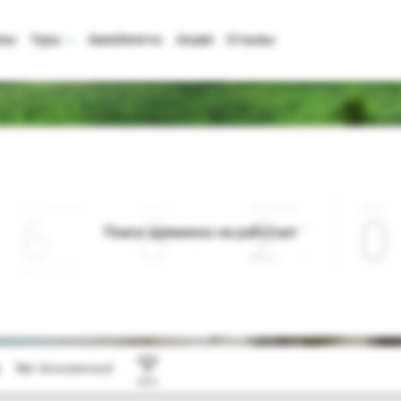
аны
Туры
Авиабилеты
Акции
Отзывы
Дата отъезда
Ночей
Взрослые
Дети
0
2
0
Поиск временно не работает
Август 2026
Тип:
Экономичный
Wi-Fi