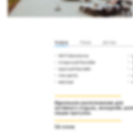
Услуги
Пляж
Детям
Wi-Fi бесплатно
открытый бассейн
крытый бассейн
спа-центр
массаж
Идеальное расположение для
активного отдыха, экскурсий, шоп
пеших прогулок.
Об отеле