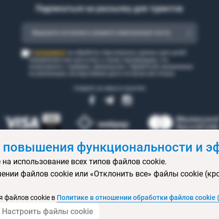
Подписаться на рассылку для туристов
согласен(а)
Я
на обработку персональных данных для целей
направления мне рассылки, а также подтверждаю, что
ознакомился с правами, связанными с обработкой, механизмом
их реализации, последствиями дачи согласия или отказа.
Следите за нами в соцсетях
 повышения функциональности и эф
 на использование всех типов файлов cookie.
 бронирования
Статьи
Контакты
Агентствам онлайн
Ваканси
ении файлов cookie или «Отклонить все» файлы cookie (кр
ртификаты
Горящие туры
Экскурсионные туры
Календарь экс
изы
Политика конфиденциальности
Выбор настроек cookie
Кар
 файлов cookie в
Политике в отношении обработки файлов cookie 
Настроить файлы cookie