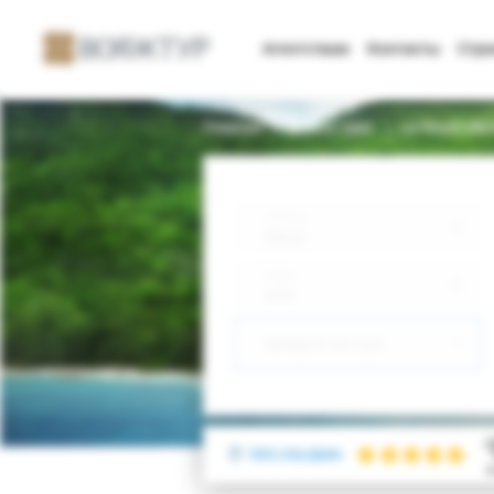
Агентствам
Контакты
Стр
Главная
Поиск тура
Le Royal Mer
Откуда
Минск
Куда
ОАЭ
Выберите тип тура
ОАЭ, Абу-Даби
W