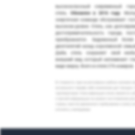
высококлассный современный горо
отель.
Обновлен в 2016 году
. Моло
энергичная команда обслуживает гос
высоком уровне. Отель, как долговре
достопримечательность города, пос
преображается. Задуманный более
десятилетий назад королевской семье
Даби, отель сохраняет свой необ
внешний вид, который напоминает гл
виде сверху. Всего в отеле 276 номеров.
В стоимость тура на регулярных рейсах заложен 
актуального тарифа либо изменение дат поездки. 
туроператоров. Классификация отеля, является су
и прочей информации на момент изготовления ре
страны (места) временного пребывания и (или) к
уточнять у менеджера.