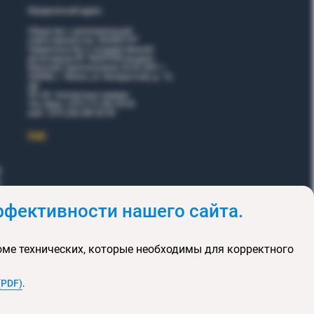
Юридический адрес:
Общество с дополнительной
ответственностью "ВОЯЖТУР"
Свидетельство о государственной
регистрации № 190207095 выдано
Минский горисполкомом 26.02.2001 г.
220006, г. Минск, ул. Белорусская, д. 15,
оф.
5Н, 6Н. Контактные номера:
тел./факс +375 (17) 365 35 03
моб. +375 (29) 605 55 99
EЩЕ
фективности нашего сайта.
и
Акции
оме технических, которые необходимы для корректного
клюзивных туров
та сайта
(PDF)
.