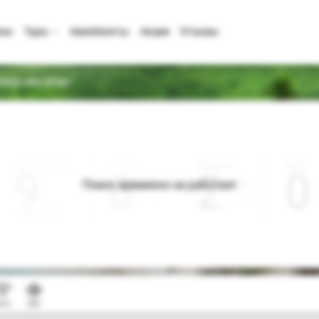
аны
Туры
Авиабилеты
Акции
Отзывы
idien Abu Dhabi
Дата отъезда
Ночей
Взрослые
Дети
0
2
0
Поиск временно не работает
Август 2026
i-Fi
SPA