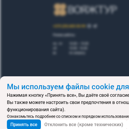
+375 (29) 605-55-99
Режим работы:
пн - пт
10.00 – 19.00
сб
10.00 - 16.00
вс
по запросу
Мы используем файлы cookie для
Нажимая кнопку «Принять все», Вы даёте своё согласие
Правила
Вы также можете настроить свои предпочтения в отнош
Подарочные се
функционирования сайта).
MICE
В
Ознакомьтесь подробнее со списком и порядком использования
Принять все
Отклонить все (кроме технических)