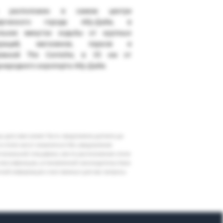
ь расположен в самом центре
ерческого города Абу-Даби, в
ольких минутах ходьбы от крупных
ораций, магазинов, парков и
режной The Corniche, в 35 км от
народного аэропорта Абу-Даби.
шу дату вам может быть предложена доплата до
 в отеле могут измениться без уведомления
егиональной специфики, места расположения отеля
классификации, установленной законодательством
очной информации и все важные для вас вопросы