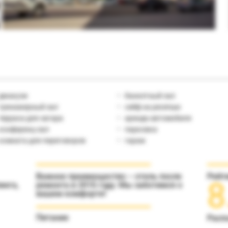
джакузи
банкетный зал
тренажерный зал
сейф на ресепшн
терраса для загара
аренда автомобиля
конференц-зал
парковка
комната для переговоров
гараж
Важное преимущество – отель после
Рейт
8
инга,
ремонта в 2016 году. Мы заботимся о
вашем комфорте!
Питание
Расп