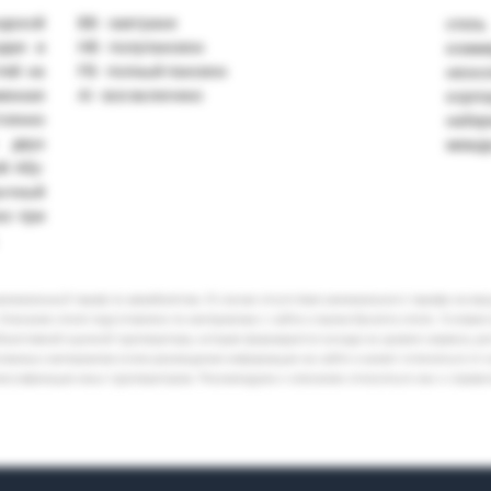
дской
BB - завтраки
отел
дая и
HB - полупансион
комм
тей на
FB - полный пансион
неск
менная
AI - все включено
корп
тоянно
набе
 двух
между
й Абу-
ычный
аз при
минимальный тариф по авиабилетам. В случае отсутствия минимального тарифа на ва
Описание отеля подготовлено по материалам с сайта и промо-буклета отеля. Условия
бъективной оценкой туроператора, которая формируется исходя из уровня сервиса, р
кламных материалов и/или размещения информации на сайте и может отличаться от 
лассификации иных туроператоров. Рекомендуем к описанию относиться как к справ