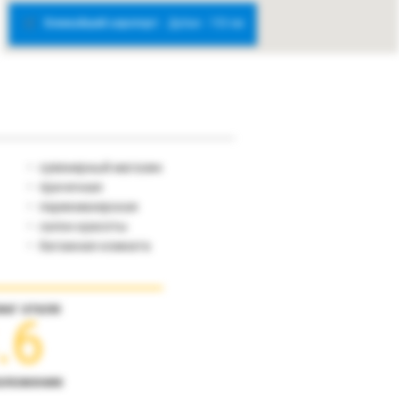
Ближайший аэропорт:
Дубаи - 153 км
сувенирный магазин
прачечная
парикмахерская
салон красоты
​багажная комната
инг отеля
.6
оложение