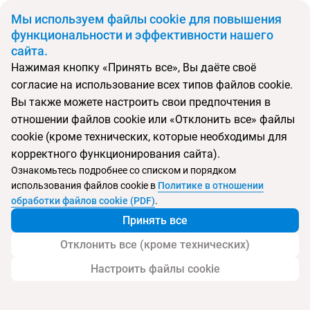
BYN
Мы используем файлы cookie для повышения
функциональности и эффективности нашего
сайта.
Главная
Поиск тура
Larimar Apartamentos
Нажимая кнопку «Принять все», Вы даёте своё
согласие на использование всех типов файлов cookie.
Перейти в подбор
Вы также можете настроить свои предпочтения в
отношении файлов cookie или «Отклонить все» файлы
Испания, Кальпе
cookie (кроме технических, которые необходимы для
корректного функционирования сайта).
Тип:
Семейный
Ознакомьтесь подробнее со списком и порядком
использования файлов cookie в
Политике в отношении
Larimar Apartamentos
обработки файлов cookie (PDF)
.
Принять все
Отклонить все (кроме технических)
Настроить файлы cookie
Услуги
Пляж
Детям
Дополнительно