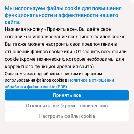
BYN
Мы используем файлы cookie для повышения
функциональности и эффективности нашего
сайта.
Главная
Поиск тура
Langi Langi Beach Bungalows
Нажимая кнопку «Принять все», Вы даёте своё
согласие на использование всех типов файлов cookie.
Перейти в подбор
Вы также можете настроить свои предпочтения в
отношении файлов cookie или «Отклонить все» файлы
Танзания, Занзибар
cookie (кроме технических, которые необходимы для
корректного функционирования сайта).
Ознакомьтесь подробнее со списком и порядком
использования файлов cookie в
Политике в отношении
Langi Langi Beach Bungalows
обработки файлов cookie (PDF)
.
Принять все
Отклонить все (кроме технических)
Настроить файлы cookie