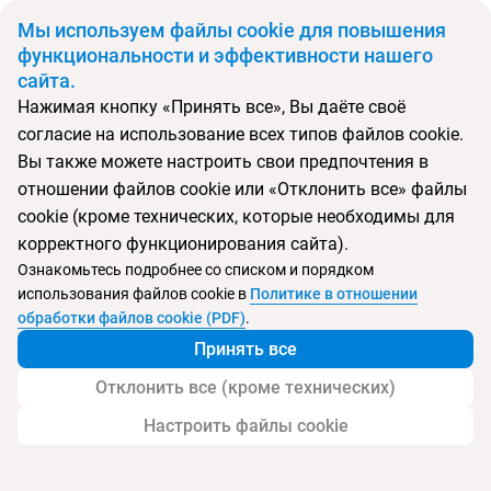
BYN
Мы используем файлы cookie для повышения
функциональности и эффективности нашего
сайта.
Главная
Поиск тура
Laguna Park II
Нажимая кнопку «Принять все», Вы даёте своё
согласие на использование всех типов файлов cookie.
Перейти в подбор
Вы также можете настроить свои предпочтения в
отношении файлов cookie или «Отклонить все» файлы
Испания, Коста Адехе
cookie (кроме технических, которые необходимы для
корректного функционирования сайта).
Тип:
Экономичный
Ознакомьтесь подробнее со списком и порядком
использования файлов cookie в
Политике в отношении
Laguna Park II
обработки файлов cookie (PDF)
.
Принять все
Отклонить все (кроме технических)
Настроить файлы cookie