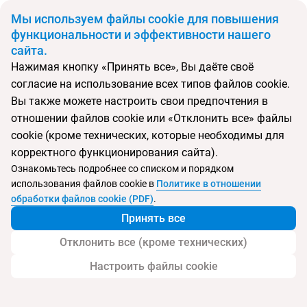
BYN
Мы используем файлы cookie для повышения
функциональности и эффективности нашего
сайта.
Главная
Поиск тура
Lagos de Fanabe
Нажимая кнопку «Принять все», Вы даёте своё
согласие на использование всех типов файлов cookie.
Перейти в подбор
Вы также можете настроить свои предпочтения в
отношении файлов cookie или «Отклонить все» файлы
Испания, Коста Адехе
cookie (кроме технических, которые необходимы для
корректного функционирования сайта).
Тип:
Семейный
Ознакомьтесь подробнее со списком и порядком
использования файлов cookie в
Политике в отношении
Lagos de Fanabe
обработки файлов cookie (PDF)
.
Принять все
Отклонить все (кроме технических)
Настроить файлы cookie
Услуги
Пляж
Детям