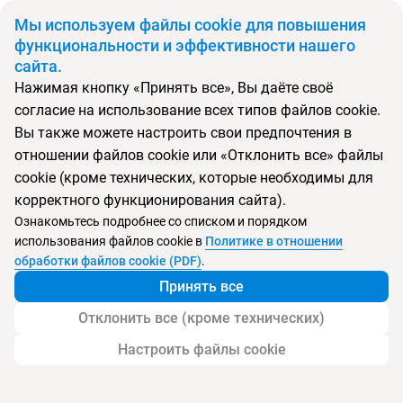
BYN
Мы используем файлы cookie для повышения
функциональности и эффективности нашего
сайта.
Главная
Поиск тура
La Pirogue A Sun Resort Mauritius
Нажимая кнопку «Принять все», Вы даёте своё
согласие на использование всех типов файлов cookie.
Перейти в подбор
Вы также можете настроить свои предпочтения в
отношении файлов cookie или «Отклонить все» файлы
Маврикий, о. Маврикий
cookie (кроме технических, которые необходимы для
корректного функционирования сайта).
Тип:
Семейный
Ознакомьтесь подробнее со списком и порядком
использования файлов cookie в
Политике в отношении
La Pirogue A Sun Resort Mauritius
обработки файлов cookie (PDF)
.
Принять все
Отклонить все (кроме технических)
Настроить файлы cookie