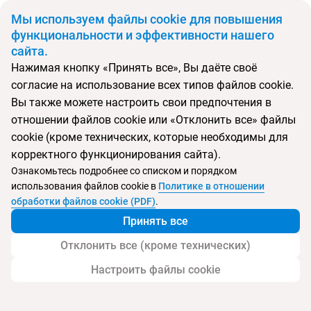
BYN
Мы используем файлы cookie для повышения
функциональности и эффективности нашего
сайта.
Главная
Поиск тура
Kirman Belazur Resort & SPA
Нажимая кнопку «Принять все», Вы даёте своё
согласие на использование всех типов файлов cookie.
Перейти в подбор
Вы также можете настроить свои предпочтения в
отношении файлов cookie или «Отклонить все» файлы
Турция, Белек
cookie (кроме технических, которые необходимы для
корректного функционирования сайта).
Тип:
Семейный
Ознакомьтесь подробнее со списком и порядком
использования файлов cookie в
Политике в отношении
Kirman Belazur Resort & SPA
обработки файлов cookie (PDF)
.
Принять все
Отклонить все (кроме технических)
Настроить файлы cookie