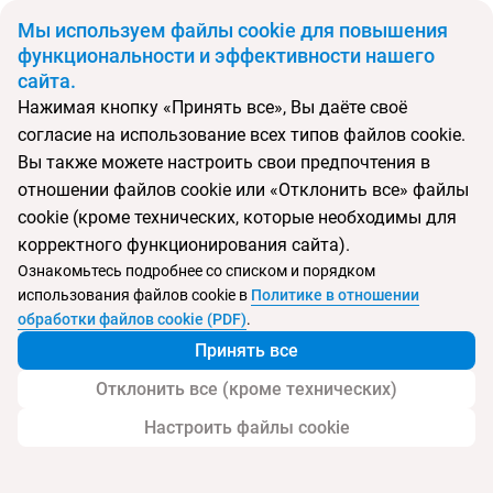
BYN
Мы используем файлы cookie для повышения
функциональности и эффективности нашего
сайта.
Главная
Поиск тура
Karina
Нажимая кнопку «Принять все», Вы даёте своё
согласие на использование всех типов файлов cookie.
Перейти в подбор
Вы также можете настроить свои предпочтения в
отношении файлов cookie или «Отклонить все» файлы
Греция, Бенитсес
cookie (кроме технических, которые необходимы для
корректного функционирования сайта).
Тип:
Экономичный
Ознакомьтесь подробнее со списком и порядком
использования файлов cookie в
Политике в отношении
Karina
обработки файлов cookie (PDF)
.
Принять все
Отклонить все (кроме технических)
Настроить файлы cookie