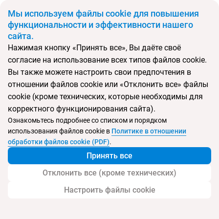
BYN
Мы используем файлы cookie для повышения
функциональности и эффективности нашего
сайта.
Главная
Поиск тура
Kamili Beach Villa
Нажимая кнопку «Принять все», Вы даёте своё
согласие на использование всех типов файлов cookie.
Перейти в подбор
Вы также можете настроить свои предпочтения в
отношении файлов cookie или «Отклонить все» файлы
Шри-Ланка, Калутара
cookie (кроме технических, которые необходимы для
корректного функционирования сайта).
Тип:
Семейный
Ознакомьтесь подробнее со списком и порядком
использования файлов cookie в
Политике в отношении
Kamili Beach Villa
обработки файлов cookie (PDF)
.
Принять все
Отклонить все (кроме технических)
Настроить файлы cookie