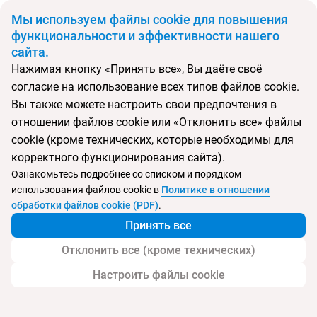
BYN
Мы используем файлы cookie для повышения
функциональности и эффективности нашего
сайта.
Главная
Поиск тура
Kairaba Bodrum Imperial
Нажимая кнопку «Принять все», Вы даёте своё
согласие на использование всех типов файлов cookie.
Перейти в подбор
Вы также можете настроить свои предпочтения в
отношении файлов cookie или «Отклонить все» файлы
Турция, Бодрум
cookie (кроме технических, которые необходимы для
корректного функционирования сайта).
Тип:
Семейный
Ознакомьтесь подробнее со списком и порядком
использования файлов cookie в
Политике в отношении
Kairaba Bodrum Imperial
обработки файлов cookie (PDF)
.
Принять все
Отклонить все (кроме технических)
Настроить файлы cookie