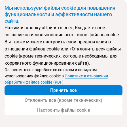
BYN
Мы используем файлы cookie для повышения
функциональности и эффективности нашего
сайта.
Главная
Поиск тура
K+K Hotel Central
Нажимая кнопку «Принять все», Вы даёте своё
согласие на использование всех типов файлов cookie.
Перейти в подбор
Вы также можете настроить свои предпочтения в
отношении файлов cookie или «Отклонить все» файлы
Чехия, Прага
cookie (кроме технических, которые необходимы для
корректного функционирования сайта).
Ознакомьтесь подробнее со списком и порядком
использования файлов cookie в
Политике в отношении
K+K Hotel Central
обработки файлов cookie (PDF)
.
Принять все
Отклонить все (кроме технических)
Настроить файлы cookie