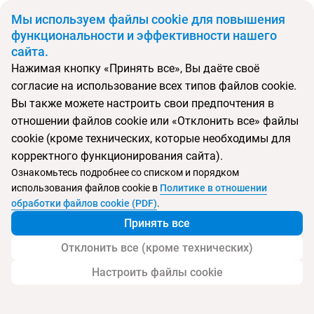
BYN
Мы используем файлы cookie для повышения
функциональности и эффективности нашего
сайта.
Главная
Поиск тура
Uga Jungle Beach
Нажимая кнопку «Принять все», Вы даёте своё
согласие на использование всех типов файлов cookie.
Перейти в подбор
Вы также можете настроить свои предпочтения в
отношении файлов cookie или «Отклонить все» файлы
Шри-Ланка, Тринкомале
cookie (кроме технических, которые необходимы для
корректного функционирования сайта).
Тип:
Boutique отель
Ознакомьтесь подробнее со списком и порядком
использования файлов cookie в
Политике в отношении
Uga Jungle Beach
обработки файлов cookie (PDF)
.
Принять все
Отклонить все (кроме технических)
Настроить файлы cookie