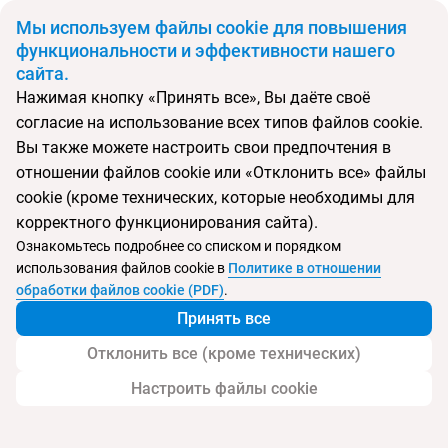
BYN
Мы используем файлы cookie для повышения
функциональности и эффективности нашего
сайта.
Главная
Поиск тура
Joya Paradise & Spa
Нажимая кнопку «Принять все», Вы даёте своё
согласие на использование всех типов файлов cookie.
Перейти в подбор
Вы также можете настроить свои предпочтения в
отношении файлов cookie или «Отклонить все» файлы
Тунис, Джерба
cookie (кроме технических, которые необходимы для
корректного функционирования сайта).
Тип:
Семейный
Ознакомьтесь подробнее со списком и порядком
использования файлов cookie в
Политике в отношении
Joya Paradise & Spa
обработки файлов cookie (PDF)
.
Принять все
Отклонить все (кроме технических)
Настроить файлы cookie
Пляж
Детям
Контакты отеля