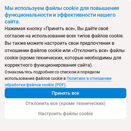
BYN
Мы используем файлы cookie для повышения
функциональности и эффективности нашего
сайта.
Главная
Поиск тура
Isrotel Tower
Нажимая кнопку «Принять все», Вы даёте своё
согласие на использование всех типов файлов cookie.
Перейти в подбор
Вы также можете настроить свои предпочтения в
отношении файлов cookie или «Отклонить все» файлы
Израиль, Тель-Авив
cookie (кроме технических, которые необходимы для
корректного функционирования сайта).
Ознакомьтесь подробнее со списком и порядком
использования файлов cookie в
Политике в отношении
Isrotel Tower
обработки файлов cookie (PDF)
.
Принять все
Отклонить все (кроме технических)
Настроить файлы cookie