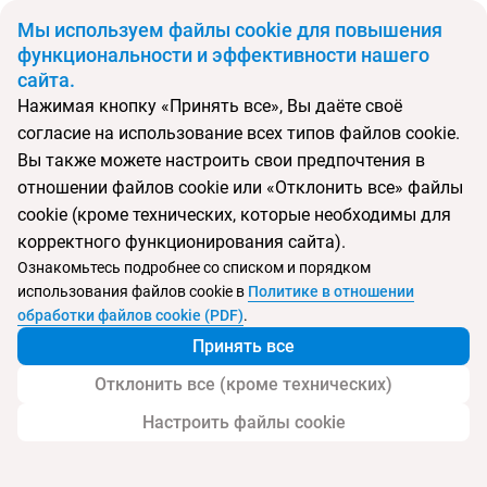
BYN
Мы используем файлы cookie для повышения
функциональности и эффективности нашего
сайта.
Главная
Поиск тура
Impulso Fashion Hotel
Нажимая кнопку «Принять все», Вы даёте своё
согласие на использование всех типов файлов cookie.
Перейти в подбор
Вы также можете настроить свои предпочтения в
отношении файлов cookie или «Отклонить все» файлы
Венгрия, Будапешт
cookie (кроме технических, которые необходимы для
корректного функционирования сайта).
Тип:
Городской
Ознакомьтесь подробнее со списком и порядком
использования файлов cookie в
Политике в отношении
Impulso Fashion Hotel
обработки файлов cookie (PDF)
.
Принять все
Отклонить все (кроме технических)
Настроить файлы cookie