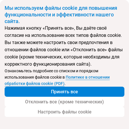
BYN
Мы используем файлы cookie для повышения
функциональности и эффективности нашего
сайта.
Главная
Поиск тура
Imperial Palace
Нажимая кнопку «Принять все», Вы даёте своё
согласие на использование всех типов файлов cookie.
Перейти в подбор
Вы также можете настроить свои предпочтения в
отношении файлов cookie или «Отклонить все» файлы
Италия, Лидо ди Езоло
cookie (кроме технических, которые необходимы для
корректного функционирования сайта).
Тип:
Семейный
Ознакомьтесь подробнее со списком и порядком
использования файлов cookie в
Политике в отношении
Imperial Palace
обработки файлов cookie (PDF)
.
Принять все
Отклонить все (кроме технических)
Настроить файлы cookie