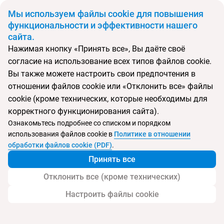
BYN
Мы используем файлы cookie для повышения
функциональности и эффективности нашего
сайта.
Главная
Поиск тура
Ikos Dassia
Нажимая кнопку «Принять все», Вы даёте своё
согласие на использование всех типов файлов cookie.
Перейти в подбор
Вы также можете настроить свои предпочтения в
отношении файлов cookie или «Отклонить все» файлы
Греция, Дассья
cookie (кроме технических, которые необходимы для
корректного функционирования сайта).
Тип:
Deluxe отель
Ознакомьтесь подробнее со списком и порядком
использования файлов cookie в
Политике в отношении
Ikos Dassia
обработки файлов cookie (PDF)
.
Принять все
Отклонить все (кроме технических)
Настроить файлы cookie