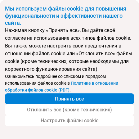
BYN
Мы используем файлы cookie для повышения
функциональности и эффективности нашего
сайта.
Главная
Поиск тура
Ikaros Beach Luxury Resort & SPA
Нажимая кнопку «Принять все», Вы даёте своё
согласие на использование всех типов файлов cookie.
Перейти в подбор
Вы также можете настроить свои предпочтения в
отношении файлов cookie или «Отклонить все» файлы
Греция, Малия
cookie (кроме технических, которые необходимы для
корректного функционирования сайта).
Тип:
Семейный
Ознакомьтесь подробнее со списком и порядком
использования файлов cookie в
Политике в отношении
Ikaros Beach Luxury Resort & SPA
обработки файлов cookie (PDF)
.
Принять все
Отклонить все (кроме технических)
Настроить файлы cookie