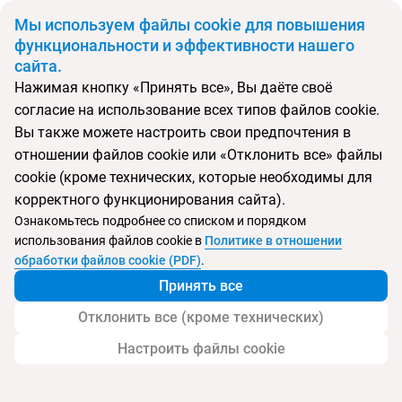
BYN
Мы используем файлы cookie для повышения
функциональности и эффективности нашего
сайта.
Главная
Поиск тура
Ibis Styles Goa Vagator
Нажимая кнопку «Принять все», Вы даёте своё
согласие на использование всех типов файлов cookie.
Перейти в подбор
Вы также можете настроить свои предпочтения в
отношении файлов cookie или «Отклонить все» файлы
Индия, Вагатор
cookie (кроме технических, которые необходимы для
корректного функционирования сайта).
Тип:
Семейный
Ознакомьтесь подробнее со списком и порядком
использования файлов cookie в
Политике в отношении
Ibis Styles Goa Vagator
обработки файлов cookie (PDF)
.
Принять все
Отклонить все (кроме технических)
Настроить файлы cookie