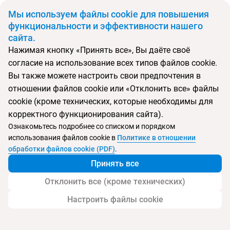
BYN
Мы используем файлы cookie для повышения
функциональности и эффективности нашего
сайта.
Главная
Поиск тура
Iberostar Selection Bella Vista Varadero
Нажимая кнопку «Принять все», Вы даёте своё
согласие на использование всех типов файлов cookie.
Вы также можете настроить свои предпочтения в
Перейти в подбор
отношении файлов cookie или «Отклонить все» файлы
cookie (кроме технических, которые необходимы для
Куба, Варадеро
корректного функционирования сайта).
Ознакомьтесь подробнее со списком и порядком
Хит продаж
Тип:
Семейный
использования файлов cookie в
Политике в отношении
обработки файлов cookie (PDF)
.
Iberostar Selection Bella Vista Varadero
Принять все
Отклонить все (кроме технических)
Настроить файлы cookie