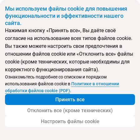
BYN
Мы используем файлы cookie для повышения
функциональности и эффективности нашего
сайта.
Главная
Поиск тура
Iberostar Selection Bavaro
Нажимая кнопку «Принять все», Вы даёте своё
согласие на использование всех типов файлов cookie.
Перейти в подбор
Вы также можете настроить свои предпочтения в
отношении файлов cookie или «Отклонить все» файлы
Доминикана, Пунта Кана
cookie (кроме технических, которые необходимы для
корректного функционирования сайта).
Ознакомьтесь подробнее со списком и порядком
Хит продаж
Тип:
Семейный
использования файлов cookie в
Политике в отношении
Iberostar Selection Bavaro
обработки файлов cookie (PDF)
.
Принять все
Отклонить все (кроме технических)
Настроить файлы cookie