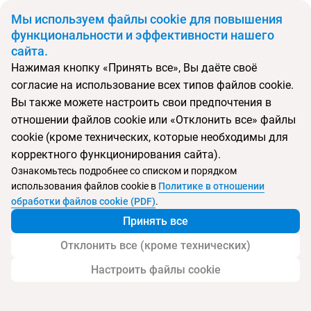
BYN
Мы используем файлы cookie для повышения
функциональности и эффективности нашего
сайта.
Главная
Поиск тура
Iberostar Heritage Llum Portocolom
Нажимая кнопку «Принять все», Вы даёте своё
согласие на использование всех типов файлов cookie.
Перейти в подбор
Вы также можете настроить свои предпочтения в
отношении файлов cookie или «Отклонить все» файлы
Испания, Порто Колом
cookie (кроме технических, которые необходимы для
корректного функционирования сайта).
Ознакомьтесь подробнее со списком и порядком
использования файлов cookie в
Политике в отношении
Iberostar Heritage Llum Portocolom
обработки файлов cookie (PDF)
.
Принять все
Отклонить все (кроме технических)
Настроить файлы cookie
Услуги
Пляж
Контакты отеля