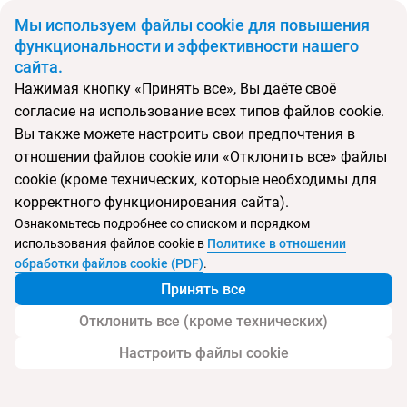
BYN
Мы используем файлы cookie для повышения
функциональности и эффективности нашего
сайта.
Главная
Поиск тура
Iberostar Herceg Novi-Njivice
Нажимая кнопку «Принять все», Вы даёте своё
согласие на использование всех типов файлов cookie.
Перейти в подбор
Вы также можете настроить свои предпочтения в
отношении файлов cookie или «Отклонить все» файлы
Черногория, Нивице
cookie (кроме технических, которые необходимы для
корректного функционирования сайта).
Тип:
Семейный
Ознакомьтесь подробнее со списком и порядком
использования файлов cookie в
Политике в отношении
Iberostar Herceg Novi-Njivice
обработки файлов cookie (PDF)
.
Принять все
Отклонить все (кроме технических)
Настроить файлы cookie