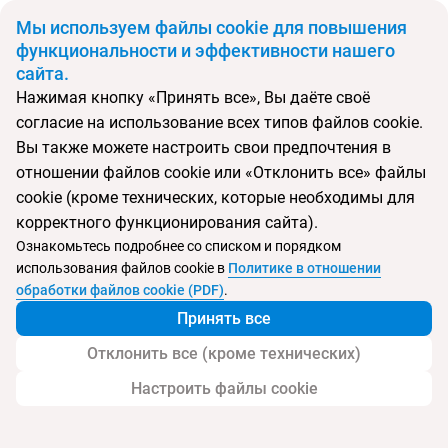
BYN
Мы используем файлы cookie для повышения
функциональности и эффективности нашего
сайта.
Главная
Поиск тура
Iberostar Ciudad Blanca
Нажимая кнопку «Принять все», Вы даёте своё
согласие на использование всех типов файлов cookie.
Перейти в подбор
Вы также можете настроить свои предпочтения в
отношении файлов cookie или «Отклонить все» файлы
Испания, Пуэрто де Алькудия
cookie (кроме технических, которые необходимы для
корректного функционирования сайта).
Ознакомьтесь подробнее со списком и порядком
использования файлов cookie в
Политике в отношении
Iberostar Ciudad Blanca
обработки файлов cookie (PDF)
.
Принять все
Отклонить все (кроме технических)
Настроить файлы cookie