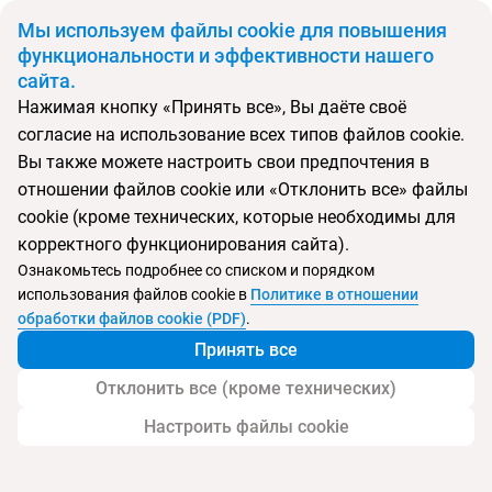
BYN
Мы используем файлы cookie для повышения
функциональности и эффективности нашего
сайта.
Главная
Поиск тура
Hyatt Regency Phuket Resort
Нажимая кнопку «Принять все», Вы даёте своё
согласие на использование всех типов файлов cookie.
Перейти в подбор
Вы также можете настроить свои предпочтения в
отношении файлов cookie или «Отклонить все» файлы
Таиланд, Камала
cookie (кроме технических, которые необходимы для
корректного функционирования сайта).
Тип:
Семейный
Ознакомьтесь подробнее со списком и порядком
использования файлов cookie в
Политике в отношении
Hyatt Regency Phuket Resort
обработки файлов cookie (PDF)
.
Принять все
Отклонить все (кроме технических)
Настроить файлы cookie