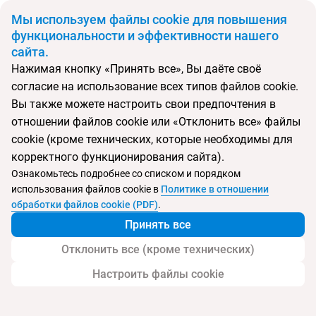
BYN
Мы используем файлы cookie для повышения
функциональности и эффективности нашего
сайта.
Главная
Поиск тура
Htop Amatista (ex. Htop Royal Beach)
Нажимая кнопку «Принять все», Вы даёте своё
согласие на использование всех типов файлов cookie.
Вы также можете настроить свои предпочтения в
Перейти в подбор
отношении файлов cookie или «Отклонить все» файлы
cookie (кроме технических, которые необходимы для
Испания, Ллорет де Мар
корректного функционирования сайта).
Ознакомьтесь подробнее со списком и порядком
Тип:
Семейный
использования файлов cookie в
Политике в отношении
обработки файлов cookie (PDF)
.
Htop Amatista (ex. Htop Royal Beach)
Принять все
Отклонить все (кроме технических)
Настроить файлы cookie