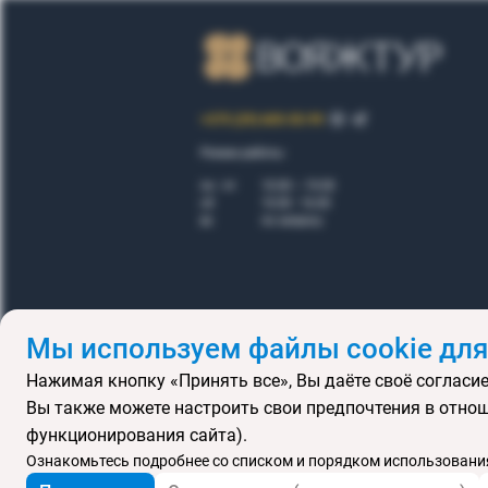
+375 (29) 605-55-99
Режим работы:
пн - пт
10.00 – 19.00
сб
10.00 - 16.00
вс
по запросу
Мы используем файлы cookie для
Нажимая кнопку «Принять все», Вы даёте своё согласие
Правила
Вы также можете настроить свои предпочтения в отнош
Подарочные се
функционирования сайта).
MICE
В
Ознакомьтесь подробнее со списком и порядком использования