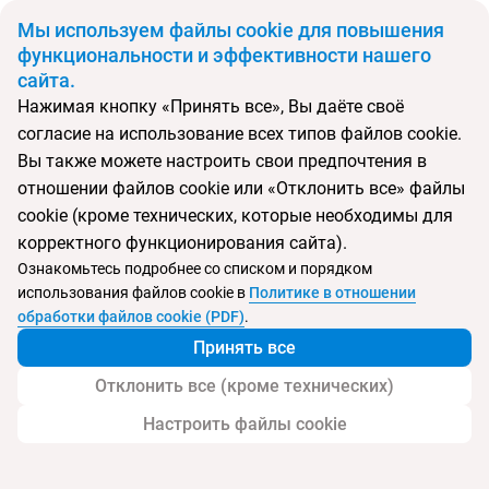
BYN
Мы используем файлы cookie для повышения
функциональности и эффективности нашего
сайта.
Главная
Поиск тура
HSM President Golf & Spa
Нажимая кнопку «Принять все», Вы даёте своё
согласие на использование всех типов файлов cookie.
Перейти в подбор
Вы также можете настроить свои предпочтения в
отношении файлов cookie или «Отклонить все» файлы
Испания, Пуэрто де Алькудия
cookie (кроме технических, которые необходимы для
корректного функционирования сайта).
Ознакомьтесь подробнее со списком и порядком
использования файлов cookie в
Политике в отношении
HSM President Golf & Spa
обработки файлов cookie (PDF)
.
Принять все
Отклонить все (кроме технических)
Настроить файлы cookie
Услуги
Пляж
Детям
Контакты отеля