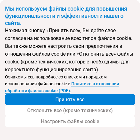
BYN
Мы используем файлы cookie для повышения
функциональности и эффективности нашего
сайта.
Главная
Поиск тура
HSM Lago Park
Нажимая кнопку «Принять все», Вы даёте своё
согласие на использование всех типов файлов cookie.
Перейти в подбор
Вы также можете настроить свои предпочтения в
отношении файлов cookie или «Отклонить все» файлы
Испания, Плайя де Муро
cookie (кроме технических, которые необходимы для
корректного функционирования сайта).
Ознакомьтесь подробнее со списком и порядком
использования файлов cookie в
Политике в отношении
HSM Lago Park
обработки файлов cookie (PDF)
.
Принять все
Отклонить все (кроме технических)
Настроить файлы cookie