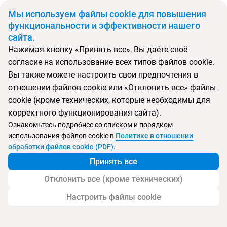
BYN
Мы используем файлы cookie для повышения
функциональности и эффективности нашего
сайта.
Главная
Поиск тура
Green Cape Tower Hotel
Нажимая кнопку «Принять все», Вы даёте своё
согласие на использование всех типов файлов cookie.
Перейти в подбор
Вы также можете настроить свои предпочтения в
отношении файлов cookie или «Отклонить все» файлы
Грузия, Цване-концхи
cookie (кроме технических, которые необходимы для
корректного функционирования сайта).
Тип:
Городской
Ознакомьтесь подробнее со списком и порядком
использования файлов cookie в
Политике в отношении
Green Cape Tower Hotel
обработки файлов cookie (PDF)
.
Принять все
Отклонить все (кроме технических)
Настроить файлы cookie