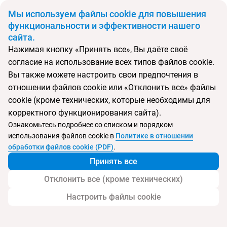
BYN
Мы используем файлы cookie для повышения
функциональности и эффективности нашего
сайта.
Главная
Поиск тура
Arts Barcelona Opered by Ritz-Carlton
Нажимая кнопку «Принять все», Вы даёте своё
согласие на использование всех типов файлов cookie.
Вы также можете настроить свои предпочтения в
Перейти в подбор
отношении файлов cookie или «Отклонить все» файлы
cookie (кроме технических, которые необходимы для
Испания, Барселона
корректного функционирования сайта).
Ознакомьтесь подробнее со списком и порядком
использования файлов cookie в
Политике в отношении
обработки файлов cookie (PDF)
.
Arts Barcelona Opered by Ritz-Carlton
Принять все
Отклонить все (кроме технических)
Настроить файлы cookie
Услуги
Пляж
Детям