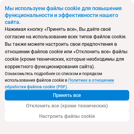
BYN
Мы используем файлы cookie для повышения
функциональности и эффективности нашего
сайта.
Главная
Поиск тура
Иордания:Hotel
Нажимая кнопку «Принять все», Вы даёте своё
согласие на использование всех типов файлов cookie.
Перейти в подбор
Вы также можете настроить свои предпочтения в
отношении файлов cookie или «Отклонить все» файлы
Иордания, по маршруту
cookie (кроме технических, которые необходимы для
корректного функционирования сайта).
Ознакомьтесь подробнее со списком и порядком
использования файлов cookie в
Политике в отношении
Иордания:Hotel
обработки файлов cookie (PDF)
.
Принять все
Отклонить все (кроме технических)
Настроить файлы cookie