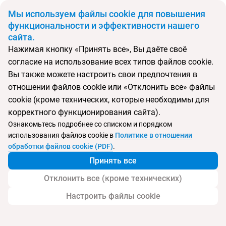
BYN
Мы используем файлы cookie для повышения
функциональности и эффективности нашего
сайта.
Главная
Поиск тура
Hotel (Стамбул)
Нажимая кнопку «Принять все», Вы даёте своё
согласие на использование всех типов файлов cookie.
Перейти в подбор
Вы также можете настроить свои предпочтения в
отношении файлов cookie или «Отклонить все» файлы
Турция, Стамбул
cookie (кроме технических, которые необходимы для
корректного функционирования сайта).
Тип:
Городской
Ознакомьтесь подробнее со списком и порядком
использования файлов cookie в
Политике в отношении
Hotel (Стамбул)
обработки файлов cookie (PDF)
.
Принять все
Отклонить все (кроме технических)
Настроить файлы cookie