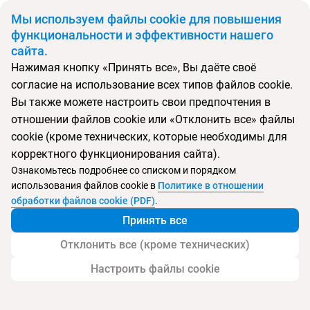
BYN
Мы используем файлы cookie для повышения
функциональности и эффективности нашего
сайта.
Главная
Поиск тура
Horison Seminyak Bali
Нажимая кнопку «Принять все», Вы даёте своё
согласие на использование всех типов файлов cookie.
Перейти в подбор
Вы также можете настроить свои предпочтения в
отношении файлов cookie или «Отклонить все» файлы
Индонезия, Семиньяк
cookie (кроме технических, которые необходимы для
корректного функционирования сайта).
Тип:
Молодежный
Ознакомьтесь подробнее со списком и порядком
использования файлов cookie в
Политике в отношении
Horison Seminyak Bali
обработки файлов cookie (PDF)
.
Принять все
Отклонить все (кроме технических)
Настроить файлы cookie