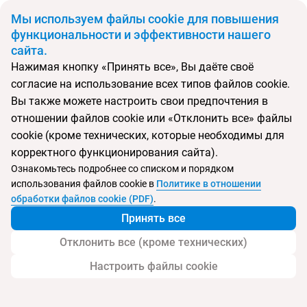
BYN
Мы используем файлы cookie для повышения
функциональности и эффективности нашего
сайта.
Главная
Поиск тура
Hoang Ngoc Beach Resort
Нажимая кнопку «Принять все», Вы даёте своё
согласие на использование всех типов файлов cookie.
Перейти в подбор
Вы также можете настроить свои предпочтения в
отношении файлов cookie или «Отклонить все» файлы
Вьетнам, Фантьет
cookie (кроме технических, которые необходимы для
корректного функционирования сайта).
Тип:
Цена-качество ⚡
Ознакомьтесь подробнее со списком и порядком
использования файлов cookie в
Политике в отношении
Hoang Ngoc Beach Resort
обработки файлов cookie (PDF)
.
Принять все
Отклонить все (кроме технических)
Настроить файлы cookie