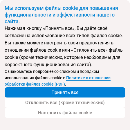
BYN
Мы используем файлы cookie для повышения
функциональности и эффективности нашего
сайта.
Главная
Поиск тура
HM Gran Fiesta
Нажимая кнопку «Принять все», Вы даёте своё
согласие на использование всех типов файлов cookie.
Перейти в подбор
Вы также можете настроить свои предпочтения в
отношении файлов cookie или «Отклонить все» файлы
Испания, Плайа де Пальма
cookie (кроме технических, которые необходимы для
корректного функционирования сайта).
Тип:
Молодежный
Ознакомьтесь подробнее со списком и порядком
использования файлов cookie в
Политике в отношении
HM Gran Fiesta
обработки файлов cookie (PDF)
.
Принять все
Отклонить все (кроме технических)
Настроить файлы cookie