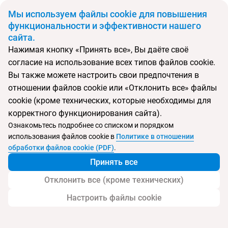
BYN
Мы используем файлы cookie для повышения
функциональности и эффективности нашего
сайта.
Главная
Поиск тура
Hilton
Нажимая кнопку «Принять все», Вы даёте своё
согласие на использование всех типов файлов cookie.
Перейти в подбор
Вы также можете настроить свои предпочтения в
отношении файлов cookie или «Отклонить все» файлы
Сербия, Белград
cookie (кроме технических, которые необходимы для
корректного функционирования сайта).
Тип:
Городской
Ознакомьтесь подробнее со списком и порядком
использования файлов cookie в
Политике в отношении
Hilton
обработки файлов cookie (PDF)
.
Принять все
Отклонить все (кроме технических)
Настроить файлы cookie