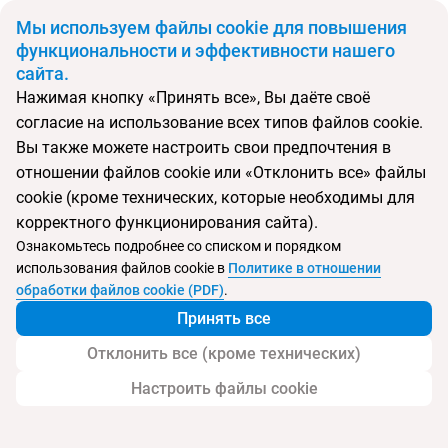
BYN
Мы используем файлы cookie для повышения
функциональности и эффективности нашего
сайта.
Главная
Поиск тура
Heritage Le Telfair Golf & SPA Resort
Нажимая кнопку «Принять все», Вы даёте своё
согласие на использование всех типов файлов cookie.
Перейти в подбор
Вы также можете настроить свои предпочтения в
отношении файлов cookie или «Отклонить все» файлы
Маврикий, о. Маврикий
cookie (кроме технических, которые необходимы для
корректного функционирования сайта).
Ознакомьтесь подробнее со списком и порядком
использования файлов cookie в
Политике в отношении
Heritage Le Telfair Golf & SPA Resort
обработки файлов cookie (PDF)
.
Принять все
Отклонить все (кроме технических)
Настроить файлы cookie