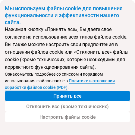
BYN
Мы используем файлы cookie для повышения
функциональности и эффективности нашего
сайта.
Главная
Поиск тура
Helvetia Terme
Нажимая кнопку «Принять все», Вы даёте своё
согласие на использование всех типов файлов cookie.
Перейти в подбор
Вы также можете настроить свои предпочтения в
отношении файлов cookie или «Отклонить все» файлы
Италия, Абано Терме
cookie (кроме технических, которые необходимы для
корректного функционирования сайта).
Ознакомьтесь подробнее со списком и порядком
использования файлов cookie в
Политике в отношении
Helvetia Terme
обработки файлов cookie (PDF)
.
Принять все
Отклонить все (кроме технических)
Настроить файлы cookie
Услуги
Детям
Дополнительно
Контак