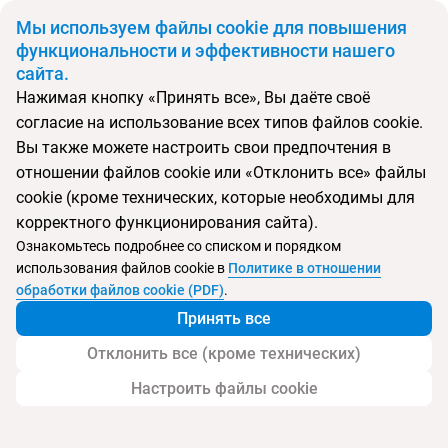
BYN
Мы используем файлы cookie для повышения
функциональности и эффективности нашего
сайта.
Главная
Поиск тура
Hauteville Opera
Нажимая кнопку «Принять все», Вы даёте своё
согласие на использование всех типов файлов cookie.
Перейти в подбор
Вы также можете настроить свои предпочтения в
отношении файлов cookie или «Отклонить все» файлы
Франция, Париж
cookie (кроме технических, которые необходимы для
корректного функционирования сайта).
Ознакомьтесь подробнее со списком и порядком
использования файлов cookie в
Политике в отношении
Hauteville Opera
обработки файлов cookie (PDF)
.
Принять все
Отклонить все (кроме технических)
Настроить файлы cookie