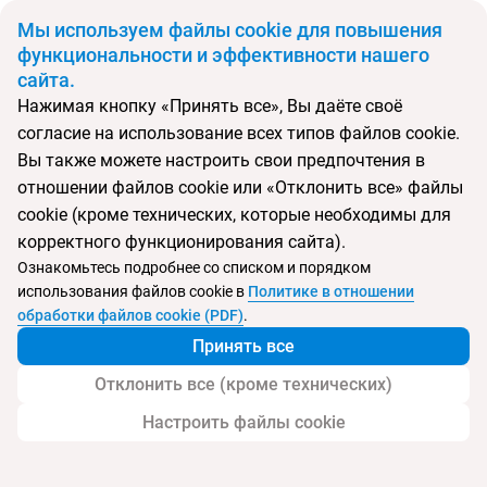
BYN
Мы используем файлы cookie для повышения
функциональности и эффективности нашего
сайта.
Главная
Поиск тура
Habitat Kosgoda Hotel
Нажимая кнопку «Принять все», Вы даёте своё
согласие на использование всех типов файлов cookie.
Перейти в подбор
Вы также можете настроить свои предпочтения в
отношении файлов cookie или «Отклонить все» файлы
Шри-Ланка, Косгода
cookie (кроме технических, которые необходимы для
корректного функционирования сайта).
Тип:
Boutique отель
Ознакомьтесь подробнее со списком и порядком
использования файлов cookie в
Политике в отношении
Habitat Kosgoda Hotel
обработки файлов cookie (PDF)
.
Принять все
Отклонить все (кроме технических)
Настроить файлы cookie