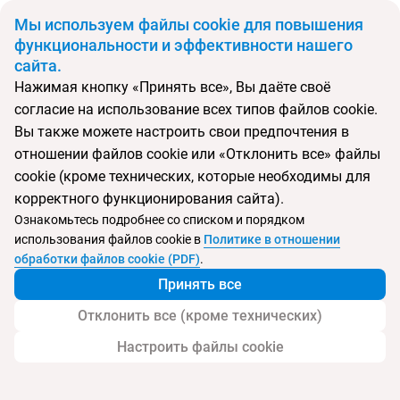
BYN
Мы используем файлы cookie для повышения
функциональности и эффективности нашего
сайта.
Главная
Поиск тура
H10 Vintage Salou
Нажимая кнопку «Принять все», Вы даёте своё
согласие на использование всех типов файлов cookie.
Перейти в подбор
Вы также можете настроить свои предпочтения в
отношении файлов cookie или «Отклонить все» файлы
Испания, Салоу
cookie (кроме технических, которые необходимы для
корректного функционирования сайта).
Тип:
Семейный
Ознакомьтесь подробнее со списком и порядком
использования файлов cookie в
Политике в отношении
H10 Vintage Salou
обработки файлов cookie (PDF)
.
Принять все
Отклонить все (кроме технических)
Настроить файлы cookie