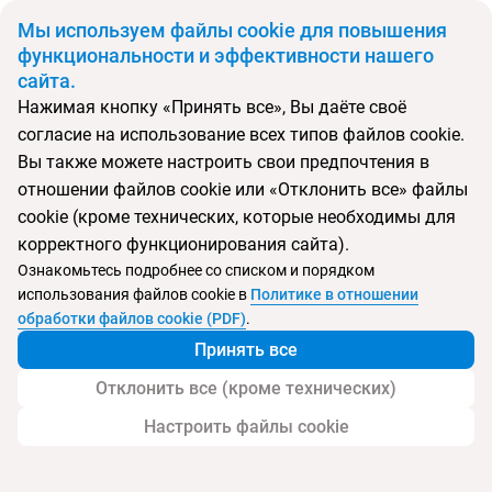
BYN
Мы используем файлы cookie для повышения
функциональности и эффективности нашего
сайта.
Главная
Поиск тура
H10 Punta Negra
Нажимая кнопку «Принять все», Вы даёте своё
согласие на использование всех типов файлов cookie.
Перейти в подбор
Вы также можете настроить свои предпочтения в
отношении файлов cookie или «Отклонить все» файлы
Испания, Коста ден Бланес
cookie (кроме технических, которые необходимы для
корректного функционирования сайта).
Ознакомьтесь подробнее со списком и порядком
использования файлов cookie в
Политике в отношении
H10 Punta Negra
обработки файлов cookie (PDF)
.
Принять все
Отклонить все (кроме технических)
Настроить файлы cookie
Услуги
Пляж
Детям
Контакты отеля