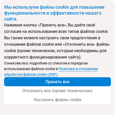
BYN
Мы используем файлы cookie для повышения
функциональности и эффективности нашего
сайта.
Главная
Поиск тура
H10 Las Palmeras
Нажимая кнопку «Принять все», Вы даёте своё
согласие на использование всех типов файлов cookie.
Перейти в подбор
Вы также можете настроить свои предпочтения в
отношении файлов cookie или «Отклонить все» файлы
Испания, Плайя-де-лас-Америкас
cookie (кроме технических, которые необходимы для
корректного функционирования сайта).
Тип:
Семейный
Ознакомьтесь подробнее со списком и порядком
использования файлов cookie в
Политике в отношении
H10 Las Palmeras
обработки файлов cookie (PDF)
.
Принять все
Отклонить все (кроме технических)
Настроить файлы cookie