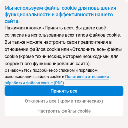
BYN
Мы используем файлы cookie для повышения
функциональности и эффективности нашего
сайта.
Главная
Поиск тура
H10 Conquistador
Нажимая кнопку «Принять все», Вы даёте своё
согласие на использование всех типов файлов cookie.
Перейти в подбор
Вы также можете настроить свои предпочтения в
отношении файлов cookie или «Отклонить все» файлы
Испания, Плайя-де-лас-Америкас
cookie (кроме технических, которые необходимы для
корректного функционирования сайта).
Тип:
Семейный
Ознакомьтесь подробнее со списком и порядком
использования файлов cookie в
Политике в отношении
H10 Conquistador
обработки файлов cookie (PDF)
.
Принять все
Отклонить все (кроме технических)
Настроить файлы cookie
Услуги
Пляж
Детям
Дополнительно